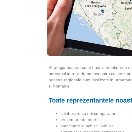
e
t
r
o
l
Strategia noastra contribuie la mentinerea unui
R
parcursul intregii dumneavoastra calatorii prin
noastre regionale sunt localizate in urmatoar
o
si Romania.
m
Toate reprezentantele noast
a
colaborare cu noi cumparatori
n
prezentare de oferte
participare la achizitii publice