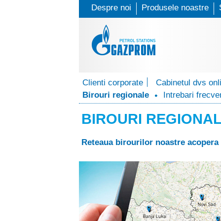
Despre noi
Produsele noastre
G
Clienti corporate
Cabinetul dvs onl
a
Birouri regionale
Intrebari frecve
z
BIROURI REGIONA
p
Reteaua birourilor noastre acopera 
r
o
m
P