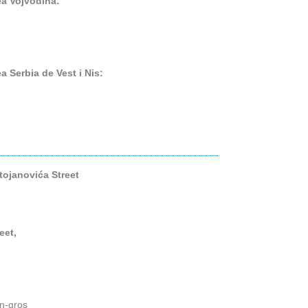
ea Vojvodina:
 Serbia de Vest i Nis:
tojanovića Street
eet,
n-gros