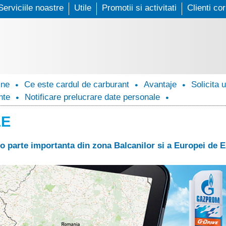
Serviciile noastre
Skip
Utile
Promotii si activitati
Clienti co
to
main
content
ine
Ce este cardul de carburant
Avantaje
Solicita 
nte
Notificare prelucrare date personale
LE
o parte importanta din zona Balcanilor si a Europei de E