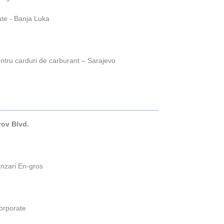
te - Banja Luka
tru carduri de carburant – Sarajevo
rov Blvd.
nzari En-gros
orporate