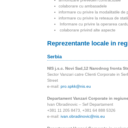
i
armonizare prevederi contractuale
colaborare cu ambasadele
a
informare cu privire la modalitatile de 
informare cu privire la reteaua de sta
Informare cu privire la operarea cardu
colaborare privind alte aspecte
Reprezentante locale in re
Serbia
NIS j.s.c. Novi Sad,12 Narodnog fronta St
Sector Vanzari catre Clienti Corporate in Serb
Street
e-mail:
pro.spkk@nis.eu
Departament Vanzari Corporate in regiun
Ivan Obradinovic – Sef Departament
+381 11 205 8473, +381 64 888 5326
e-mail:
ivan.obradinovic@nis.eu