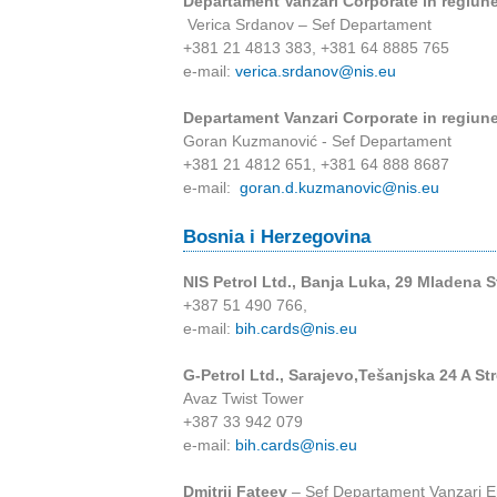
Departament Vanzari Corporate in regiun
Verica Srdanov – Sef Departament
+381 21 4813 383, +381 64 8885 765
e-mail:
verica.srdanov@nis.eu
Departament Vanzari Corporate in regiunea
Goran Kuzmanović - Sef Departament
+381 21 4812 651, +381 64 888 8687
e-mail:
goran.d.kuzmanovic@nis.eu
Bosnia i Herzegovina
NIS Petrol Ltd., Banja Luka, 29 Mladena S
+387 51 490 766,
e-mail:
bih.cards@nis.eu
G-Petrol Ltd., Sarajevo,Tešanjska 24 A Str
Avaz Twist Tower
+387 33 942 079
e-mail:
bih.cards@nis.eu
Dmitrii Fateev
– Sef Departament Vanzari E