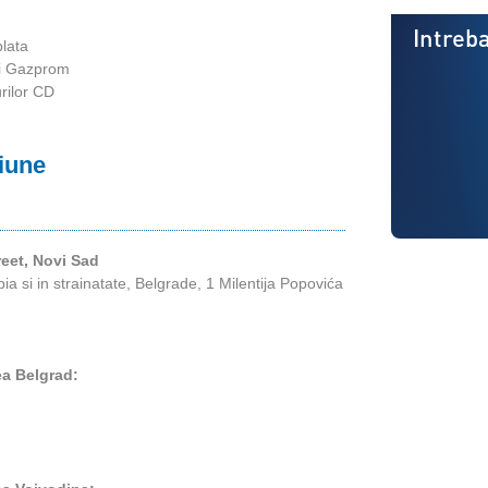
Intreba
plata
tii Gazprom
rilor CD
giune
reet, Novi Sad
ia si in strainatate, Belgrade, 1 Milentija Popovića
ea Belgrad: