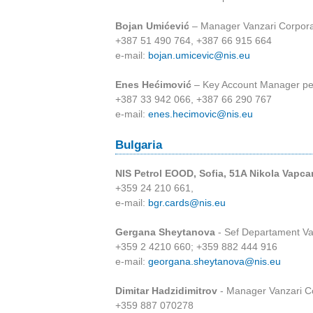
Bojan Umićević
– Manager Vanzari Corpora
+387 51 490 764, +387 66 915 664
e-mail:
bojan.umicevic@nis.eu
Enes Hećimović
– Key Account Manager pen
+387 33 942 066, +387 66 290 767
e-mail:
enes.hecimovic@nis.eu
Bulgaria
NIS Petrol EOOD, Sofia, 51A Nikola Vapca
+359 24 210 661,
e-mail:
bgr.cards@nis.eu
Gergana Sheytanova
- Sef Departament Va
+359 2 4210 660; +359 882 444 916
e-mail:
georgana.sheytanova@nis.eu
Dimitar Hadzidimitrov
- Manager Vanzari C
+359 887 070278