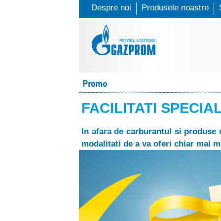
Despre noi
Produsele noastre
G
Promo
a
FACILITATI SPECI
z
p
In afara de carburantul si produse
modalitati de a va oferi chiar mai 
r
o
m
P