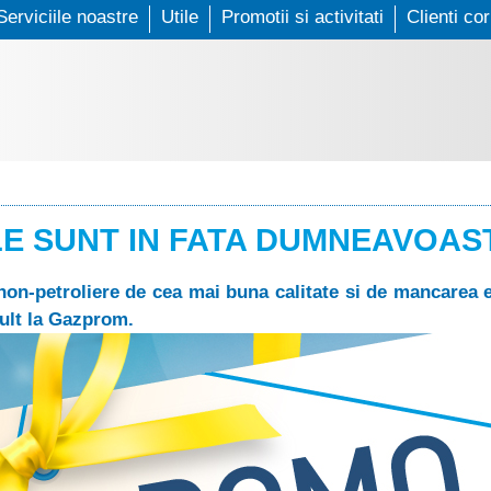
Serviciile noastre
Skip
Utile
Promotii si activitati
Clienti co
to
main
content
ALE SUNT IN FATA DUMNEAVOA
 non-petroliere de cea mai buna calitate si de mancarea
mult la Gazprom.