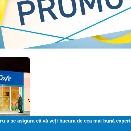
ru a se asigura că vă veți bucura de cea mai bună exper