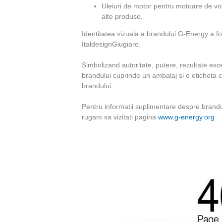
i
Uleiuri de motor pentru motoare de v
alte produse.
a
Identitatea vizuala a brandului G-Energy a fo
ItaldesignGiugiaro.
Simbolizand autoritate, putere, rezultate excep
brandului cuprinde un ambalaj si o eticheta c
brandului.
Pentru informatii suplimentare despre brandu
rugam sa vizitati pagina
www.g-energy.org