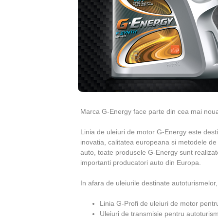
t
e
s
t
r
o
l
Marca G-Energy face parte din cea mai noua 
R
Linia de uleiuri de motor G-Energy este des
o
inovatia, calitatea europeana si metodele de pr
auto, toate produsele G-Energy sunt realiza
m
importanti producatori auto din Europa.
a
In afara de uleiurile destinate autoturismelo
n
Linia G-Profi de uleiuri de motor pent
Uleiuri de transmisie pentru autoturis