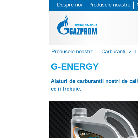
Despre noi
Produsele noastre
G
Produsele noastre
Carburanti
L
O
a
u
G-ENERGY
z
r
Alaturi de carburantii nostri de ca
p
p
ce ii trebuie.
r
r
o
o
d
m
u
P
c