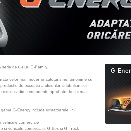
serie de uleiuri G-Family.
G-Ener
tinata celor mai moderne autoturisme. Sinonime cu
oductie de exceptie a uleiurilor si lubrifiantilor
te exclusiv din componente aprobate de cei mai
r, gama G-Energy include urmatoarele linii:
ru vehicule comerciale
me si vehicule comerciale: G-Box si G-Truck